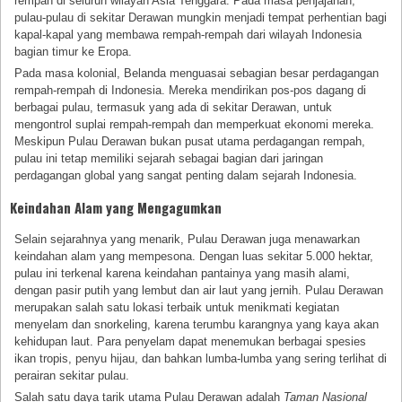
rempah di seluruh wilayah Asia Tenggara. Pada masa penjajahan,
pulau-pulau di sekitar Derawan mungkin menjadi tempat perhentian bagi
kapal-kapal yang membawa rempah-rempah dari wilayah Indonesia
bagian timur ke Eropa.
Pada masa kolonial, Belanda menguasai sebagian besar perdagangan
rempah-rempah di Indonesia. Mereka mendirikan pos-pos dagang di
berbagai pulau, termasuk yang ada di sekitar Derawan, untuk
mengontrol suplai rempah-rempah dan memperkuat ekonomi mereka.
Meskipun Pulau Derawan bukan pusat utama perdagangan rempah,
pulau ini tetap memiliki sejarah sebagai bagian dari jaringan
perdagangan global yang sangat penting dalam sejarah Indonesia.
Keindahan Alam yang Mengagumkan
Selain sejarahnya yang menarik, Pulau Derawan juga menawarkan
keindahan alam yang mempesona. Dengan luas sekitar 5.000 hektar,
pulau ini terkenal karena keindahan pantainya yang masih alami,
dengan pasir putih yang lembut dan air laut yang jernih. Pulau Derawan
merupakan salah satu lokasi terbaik untuk menikmati kegiatan
menyelam dan snorkeling, karena terumbu karangnya yang kaya akan
kehidupan laut. Para penyelam dapat menemukan berbagai spesies
ikan tropis, penyu hijau, dan bahkan lumba-lumba yang sering terlihat di
perairan sekitar pulau.
Salah satu daya tarik utama Pulau Derawan adalah
Taman Nasional