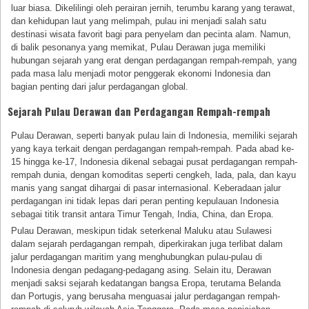
luar biasa. Dikelilingi oleh perairan jernih, terumbu karang yang terawat,
dan kehidupan laut yang melimpah, pulau ini menjadi salah satu
destinasi wisata favorit bagi para penyelam dan pecinta alam. Namun,
di balik pesonanya yang memikat, Pulau Derawan juga memiliki
hubungan sejarah yang erat dengan perdagangan rempah-rempah, yang
pada masa lalu menjadi motor penggerak ekonomi Indonesia dan
bagian penting dari jalur perdagangan global.
Sejarah Pulau Derawan dan Perdagangan Rempah-rempah
Pulau Derawan, seperti banyak pulau lain di Indonesia, memiliki sejarah
yang kaya terkait dengan perdagangan rempah-rempah. Pada abad ke-
15 hingga ke-17, Indonesia dikenal sebagai pusat perdagangan rempah-
rempah dunia, dengan komoditas seperti cengkeh, lada, pala, dan kayu
manis yang sangat dihargai di pasar internasional. Keberadaan jalur
perdagangan ini tidak lepas dari peran penting kepulauan Indonesia
sebagai titik transit antara Timur Tengah, India, China, dan Eropa.
Pulau Derawan, meskipun tidak seterkenal Maluku atau Sulawesi
dalam sejarah perdagangan rempah, diperkirakan juga terlibat dalam
jalur perdagangan maritim yang menghubungkan pulau-pulau di
Indonesia dengan pedagang-pedagang asing. Selain itu, Derawan
menjadi saksi sejarah kedatangan bangsa Eropa, terutama Belanda
dan Portugis, yang berusaha menguasai jalur perdagangan rempah-