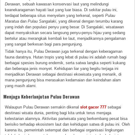
Derawan
, sebuah kawasan konservasi laut yang melindungi
keanekaragaman hayati laut yang luar biasa. Di sekitar pulau ini,
terdapat beberapa situs menyelam yang terkenal, seperti
Pulau
Maratua
dan
Pulau Sangalaki
, yang dikenal dengan terumbu karang
yang indah dan populasi penyu yang besar. Di Sangalaki, wisatawan
dapat menyaksikan secara langsung penyu-penyu hijau yang sedang
bertelur atau merangkak kembali ke laut, menjadikannya pengalaman
yang sangat berkesan bagi para pengunjung.
Tidak hanya itu, Pulau Derawan juga terkenal dengan keberagaman
fauna daratnya. Hutan tropis yang lebat di pulau ini adalah rumah bagi
berbagai spesies burung endemik, serta satwa langka seperti kukang
dan beberapa jenis monyet. Kehidupan liar yang begitu terjaga ini
menjadikan Derawan sebagai destinasi ekowisata yang menarik, di
mana pengunjung bisa merasakan kedamaian dan keindahan alam
yang masih alami.
Menjaga Keberlanjutan Pulau Derawan
Walaupun Pulau Derawan semakin dikenal
slot gacor 777
sebagai
destinasi wisata dunia, penting bagi kita untuk terus menjaga
kelestarian alamnya. Aktivitas pariwisata yang berkembang pesat bisa
berisiko terhadap ekosistem laut dan kehidupan satwa di pulau ini. Oleh
karena itu, pemerintah setempat dan berbagai organisasi lingkungan