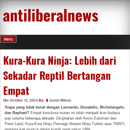
Skip
antiliberalnews
to
content
Menu
Kura-Kura Ninja: Lebih dari
Sekadar Reptil Bertangan
Empat
On:
October 11, 2024
By:
Justin Wilson
Siapa yang tidak kenal dengan Leonardo, Donatello, Michelangelo,
dan Raphael?
Empat kura-kura mutan ini telah menjadi ikon budaya
pop selama beberapa dekade. Diciptakan oleh Kevin Eastman dan
Peter Laird, Kura-Kura Ninja (Teenage Mutant Ninja Turtles atau TMNT)
pertama kali muncul dalam komik pada tahun 1984.