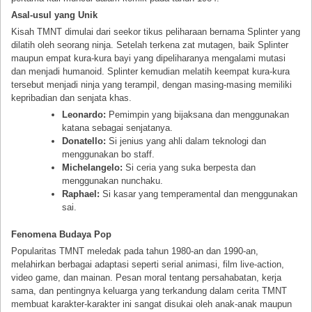
Asal-usul yang Unik
Kisah TMNT dimulai dari seekor tikus peliharaan bernama Splinter yang
dilatih oleh seorang ninja. Setelah terkena zat mutagen, baik Splinter
maupun empat kura-kura bayi yang dipeliharanya mengalami mutasi
dan menjadi humanoid. Splinter kemudian melatih keempat kura-kura
tersebut menjadi ninja yang terampil, dengan masing-masing memiliki
kepribadian dan senjata khas.
Leonardo:
Pemimpin yang bijaksana dan menggunakan
katana sebagai senjatanya.
Donatello:
Si jenius yang ahli dalam teknologi dan
menggunakan bo staff.
Michelangelo:
Si ceria yang suka berpesta dan
menggunakan nunchaku.
Raphael:
Si kasar yang temperamental dan menggunakan
sai.
Fenomena Budaya Pop
Popularitas TMNT meledak pada tahun 1980-an dan 1990-an,
melahirkan berbagai adaptasi seperti serial animasi, film live-action,
video game, dan mainan. Pesan moral tentang persahabatan, kerja
sama, dan pentingnya keluarga yang terkandung dalam cerita TMNT
membuat karakter-karakter ini sangat disukai oleh anak-anak maupun