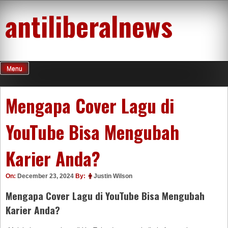
Skip
antiliberalnews
to
content
Menu
Mengapa Cover Lagu di
YouTube Bisa Mengubah
Karier Anda?
On:
December 23, 2024
By:
Justin Wilson
Mengapa Cover Lagu di YouTube Bisa Mengubah
Karier Anda?