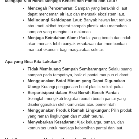
Mengapa Kita Harus Menjaga Kebersihan Pantai dan Laut?
Mencegah Pencemaran:
Sampah yang berakhir di laut
dapat mencemari air laut dan merusak ekosistem laut.
Melindungi Kehidupan Laut:
Banyak hewan laut terluka
atau mati akibat terjerat sampah plastik atau memakan
sampah yang mengira itu makanan.
Menjaga Keindahan Alam:
Pantai yang bersih dan indah
akan menarik lebih banyak wisatawan dan memberikan
manfaat ekonomi bagi masyarakat sekitar.
Apa yang Bisa Kita Lakukan?
Tidak Membuang Sampah Sembarangan:
Selalu buang
sampah pada tempatnya, baik di pantai maupun di darat.
Menggunakan Botol Minum yang Dapat Digunakan
Ulang:
Kurangi penggunaan botol plastik sekali pakai.
Berpartisipasi dalam Aksi Bersih-Bersih Pantai:
Seringlah mengikuti kegiatan bersih-bersih pantai yang
diselenggarakan oleh komunitas atau pemerintah.
Menggunakan Produk Ramah Lingkungan:
Pilih produk
yang ramah lingkungan dan mudah terurai.
Menyebarkan Kesadaran:
Ajak keluarga, teman, dan
komunitas untuk menjaga kebersihan pantai dan laut.