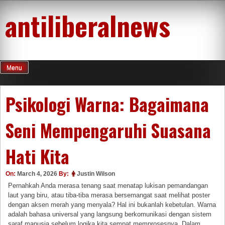
Skip
antiliberalnews
to
content
Menu
Psikologi Warna: Bagaimana
Seni Mempengaruhi Suasana
Hati Kita
On:
March 4, 2026
By:
Justin Wilson
Pernahkah Anda merasa tenang saat menatap lukisan pemandangan
laut yang biru, atau tiba-tiba merasa bersemangat saat melihat poster
dengan aksen merah yang menyala? Hal ini bukanlah kebetulan. Warna
adalah bahasa universal yang langsung berkomunikasi dengan sistem
saraf manusia sebelum logika kita sempat memprosesnya. Dalam