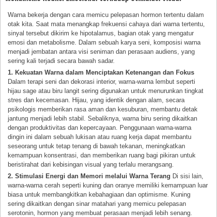
Warna bekerja dengan cara memicu pelepasan hormon tertentu dalam
otak kita. Saat mata menangkap frekuensi cahaya dari warna tertentu,
sinyal tersebut dikirim ke hipotalamus, bagian otak yang mengatur
emosi dan metabolisme. Dalam sebuah karya seni, komposisi warna
menjadi jembatan antara visi seniman dan perasaan audiens, yang
sering kali terjadi secara bawah sadar.
1. Kekuatan Warna dalam Menciptakan Ketenangan dan Fokus
Dalam terapi seni dan dekorasi interior, warna-warna lembut seperti
hijau sage atau biru langit sering digunakan untuk menurunkan tingkat
stres dan kecemasan. Hijau, yang identik dengan alam, secara
psikologis memberikan rasa aman dan kesuburan, membantu detak
jantung menjadi lebih stabil. Sebaliknya, warna biru sering dikaitkan
dengan produktivitas dan kepercayaan. Penggunaan warna-warna
dingin ini dalam sebuah lukisan atau ruang kerja dapat membantu
seseorang untuk tetap tenang di bawah tekanan, meningkatkan
kemampuan konsentrasi, dan memberikan ruang bagi pikiran untuk
beristirahat dari kebisingan visual yang terlalu merangsang.
2. Stimulasi Energi dan Memori melalui Warna Terang
Di sisi lain,
warna-warna cerah seperti kuning dan oranye memiliki kemampuan luar
biasa untuk membangkitkan kebahagiaan dan optimisme. Kuning
sering dikaitkan dengan sinar matahari yang memicu pelepasan
serotonin, hormon yang membuat perasaan menjadi lebih senang.