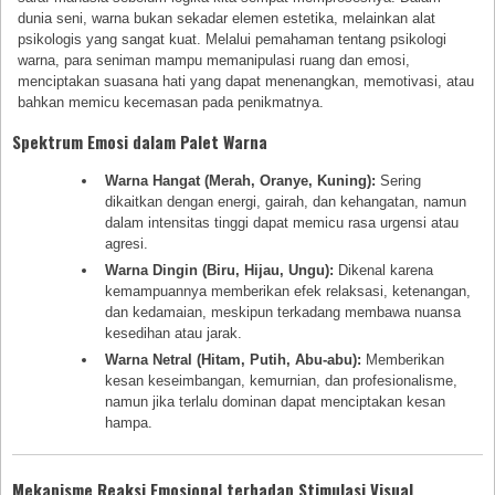
dunia seni, warna bukan sekadar elemen estetika, melainkan alat
psikologis yang sangat kuat. Melalui pemahaman tentang psikologi
warna, para seniman mampu memanipulasi ruang dan emosi,
menciptakan suasana hati yang dapat menenangkan, memotivasi, atau
bahkan memicu kecemasan pada penikmatnya.
Spektrum Emosi dalam Palet Warna
Warna Hangat (Merah, Oranye, Kuning):
Sering
dikaitkan dengan energi, gairah, dan kehangatan, namun
dalam intensitas tinggi dapat memicu rasa urgensi atau
agresi.
Warna Dingin (Biru, Hijau, Ungu):
Dikenal karena
kemampuannya memberikan efek relaksasi, ketenangan,
dan kedamaian, meskipun terkadang membawa nuansa
kesedihan atau jarak.
Warna Netral (Hitam, Putih, Abu-abu):
Memberikan
kesan keseimbangan, kemurnian, dan profesionalisme,
namun jika terlalu dominan dapat menciptakan kesan
hampa.
Mekanisme Reaksi Emosional terhadap Stimulasi Visual