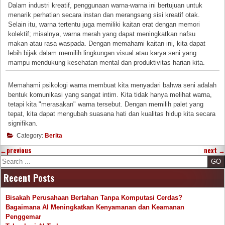
Dalam industri kreatif, penggunaan warna-warna ini bertujuan untuk
menarik perhatian secara instan dan merangsang sisi kreatif otak.
Selain itu, warna tertentu juga memiliki kaitan erat dengan memori
kolektif; misalnya, warna merah yang dapat meningkatkan nafsu
makan atau rasa waspada. Dengan memahami kaitan ini, kita dapat
lebih bijak dalam memilih lingkungan visual atau karya seni yang
mampu mendukung kesehatan mental dan produktivitas harian kita.
Memahami psikologi warna membuat kita menyadari bahwa seni adalah
bentuk komunikasi yang sangat intim. Kita tidak hanya melihat warna,
tetapi kita "merasakan" warna tersebut. Dengan memilih palet yang
tepat, kita dapat mengubah suasana hati dan kualitas hidup kita secara
signifikan.
Category:
Berita
←
previous
next
→
Search
Recent Posts
Bisakah Perusahaan Bertahan Tanpa Komputasi Cerdas?
Bagaimana AI Meningkatkan Kenyamanan dan Keamanan
Penggemar