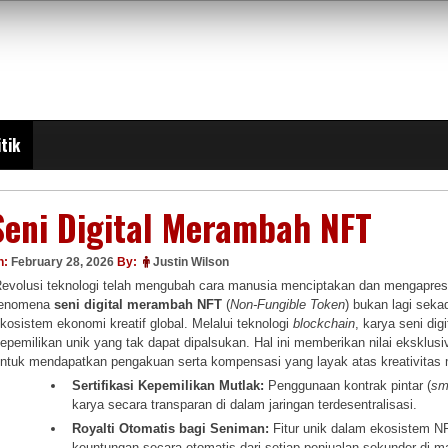
itik
Seni Digital Merambah NFT
n:
February 28, 2026
By:
Justin Wilson
evolusi teknologi telah mengubah cara manusia menciptakan dan mengapresi
fenomena
seni digital merambah NFT
(
Non-Fungible Token
) bukan lagi seka
kosistem ekonomi kreatif global. Melalui teknologi
blockchain
, karya seni dig
epemilikan unik yang tak dapat dipalsukan. Hal ini memberikan nilai eksklus
ntuk mendapatkan pengakuan serta kompensasi yang layak atas kreativitas m
Sertifikasi Kepemilikan Mutlak:
Penggunaan kontrak pintar (
sm
karya secara transparan di dalam jaringan terdesentralisasi.
Royalti Otomatis bagi Seniman:
Fitur unik dalam ekosistem N
keuntungan secara otomatis dari setiap penjualan sekunder di m