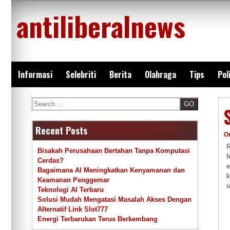
Skip
antiliberalnews
to
content
Informasi
Selebriti
Berita
Olahraga
Tips
Pol
Search
Recent Posts
O
R
Bisakah Perusahaan Bertahan Tanpa Komputasi
Cerdas?
e
Bagaimana AI Meningkatkan Kenyamanan dan
k
Keamanan Penggemar
u
Teknologi AI Terbaru
Solusi Mudah Mengatasi Masalah Akses Dengan
Alternatif Link Slot777
Energi Terbarukan Terus Berkembang