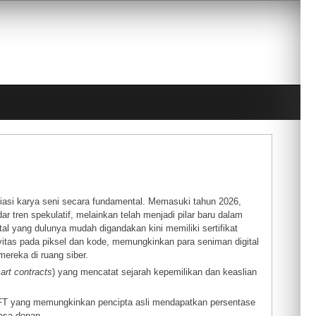
asi karya seni secara fundamental. Memasuki tahun 2026,
dar tren spekulatif, melainkan telah menjadi pilar baru dalam
ital yang dulunya mudah digandakan kini memiliki sertifikat
ivitas pada piksel dan kode, memungkinkan para seniman digital
ereka di ruang siber.
art contracts
) yang mencatat sejarah kepemilikan dan keaslian
FT yang memungkinkan pencipta asli mendapatkan persentase
asa depan.