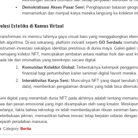
Demokratisasi Akses Pasar Seni:
Penghapusan batasan geogra
memamerkan dan menjual karya mereka langsung ke kolektor inter
volusi Estetika di Kanvas Virtual
ransformasi ini memicu lahirnya gaya visual baru yang menggabungkan eleme
leh algoritma. Di era sekarang, platform inovatif seperti
GO Serdadu
memahami
nstrumen investasi sekaligus identitas prestisius di dunia maya. Galeri-galeri 
emajang koleksi NFT, menciptakan jembatan antara realitas fisik dan aset kri
ada ide dan orisinalitas yang terenkripsi secara digital.
Komunitas Kolektor Global:
Terbentuknya kelompok penggemar 
finansial bagi pertumbuhan karier seniman digital favorit mereka.
Interaktivitas Karya Seni:
Munculnya NFT yang dapat berubah be
data
), memberikan pengalaman dinamis yang tidak bisa ditemuka
eni digital yang merambah dunia NFT pada akhirnya adalah tentang memanusia
iwa dan pesan emosional yang ingin disampaikan oleh sang kreator. Meskipun p
erlanjut, fakta bahwa teknologi ini telah memberdayakan ribuan seniman baru 
eterbukaan pikiran, memastikan bahwa inovasi tetap berjalan selaras dengan e
ejarah peradaban manusia.
Category:
Berita