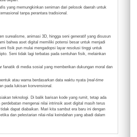
fis yang memungkinkan seniman dari pelosok daerah untuk
nasional tanpa perantara tradisional.
n surealisme, animasi 3D, hingga seni generatif yang disusun
 bahwa aset digital memiliki potensi besar untuk menjadi
seni fisik pun mulai mengadopsi layar resolusi tinggi untuk
pto. Seni tidak lagi terbatas pada sentuhan fisik, melainkan
fanatik di media sosial yang memberikan dukungan moral dan
ntuk atau warna berdasarkan data waktu nyata (
real-time
n pada lukisan konvensional.
kan teknologi. Di balik barisan kode yang rumit, tetap ada
erdebatan mengenai nilai intrinsik aset digital masih terus
tidak dapat diabaikan. Mari kita sambut era baru ini dengan
tika dan pelestarian nilai-nilai keindahan yang abadi dalam