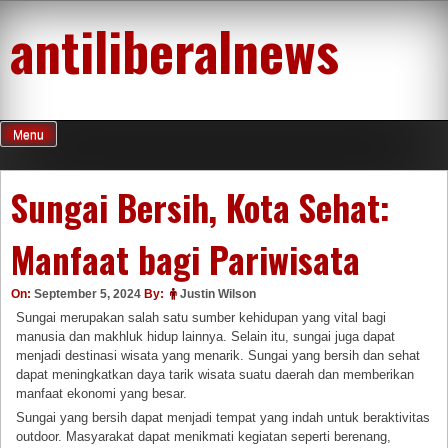
Skip
antiliberalnews
to
content
Menu
Sungai Bersih, Kota Sehat:
Manfaat bagi Pariwisata
On:
September 5, 2024
By:
Justin Wilson
Sungai merupakan salah satu sumber kehidupan yang vital bagi
manusia dan makhluk hidup lainnya. Selain itu, sungai juga dapat
menjadi destinasi wisata yang menarik. Sungai yang bersih dan sehat
dapat meningkatkan daya tarik wisata suatu daerah dan memberikan
manfaat ekonomi yang besar.
Sungai yang bersih dapat menjadi tempat yang indah untuk beraktivitas
outdoor. Masyarakat dapat menikmati kegiatan seperti berenang,