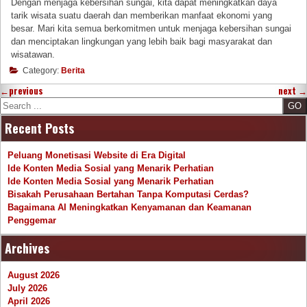
Dengan menjaga kebersihan sungai, kita dapat meningkatkan daya
tarik wisata suatu daerah dan memberikan manfaat ekonomi yang
besar. Mari kita semua berkomitmen untuk menjaga kebersihan sungai
dan menciptakan lingkungan yang lebih baik bagi masyarakat dan
wisatawan.
Category:
Berita
←
previous
next
→
Search
Recent Posts
Peluang Monetisasi Website di Era Digital
Ide Konten Media Sosial yang Menarik Perhatian
Ide Konten Media Sosial yang Menarik Perhatian
Bisakah Perusahaan Bertahan Tanpa Komputasi Cerdas?
Bagaimana AI Meningkatkan Kenyamanan dan Keamanan
Penggemar
Archives
August 2026
July 2026
April 2026