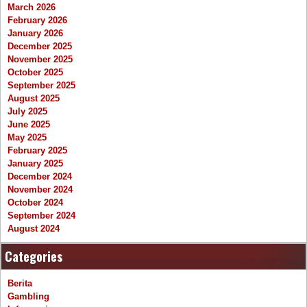
March 2026
February 2026
January 2026
December 2025
November 2025
October 2025
September 2025
August 2025
July 2025
June 2025
May 2025
February 2025
January 2025
December 2024
November 2024
October 2024
September 2024
August 2024
Categories
Berita
Gambling