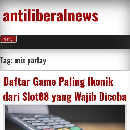
Skip
antiliberalnews
to
content
Menu
Tag:
mix parlay
Daftar Game Paling Ikonik
dari Slot88 yang Wajib Dicoba