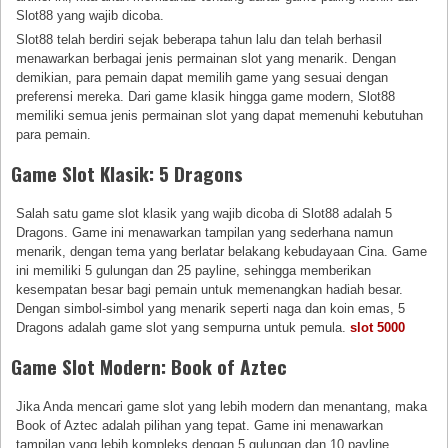
Slot88 yang wajib dicoba.
Slot88 telah berdiri sejak beberapa tahun lalu dan telah berhasil
menawarkan berbagai jenis permainan slot yang menarik. Dengan
demikian, para pemain dapat memilih game yang sesuai dengan
preferensi mereka. Dari game klasik hingga game modern, Slot88
memiliki semua jenis permainan slot yang dapat memenuhi kebutuhan
para pemain.
Game Slot Klasik: 5 Dragons
Salah satu game slot klasik yang wajib dicoba di Slot88 adalah 5
Dragons. Game ini menawarkan tampilan yang sederhana namun
menarik, dengan tema yang berlatar belakang kebudayaan Cina. Game
ini memiliki 5 gulungan dan 25 payline, sehingga memberikan
kesempatan besar bagi pemain untuk memenangkan hadiah besar.
Dengan simbol-simbol yang menarik seperti naga dan koin emas, 5
Dragons adalah game slot yang sempurna untuk pemula.
slot 5000
Game Slot Modern: Book of Aztec
Jika Anda mencari game slot yang lebih modern dan menantang, maka
Book of Aztec adalah pilihan yang tepat. Game ini menawarkan
tampilan yang lebih kompleks dengan 5 gulungan dan 10 payline.