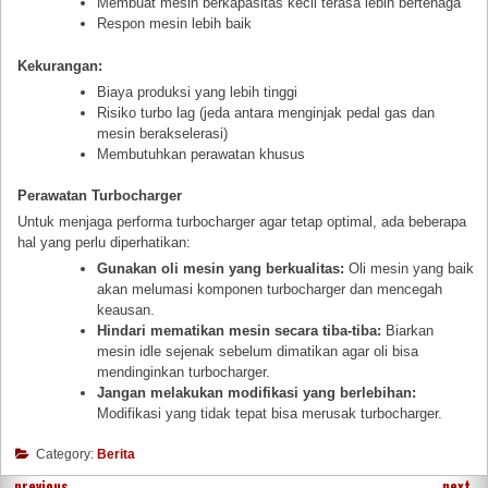
Membuat mesin berkapasitas kecil terasa lebih bertenaga
Respon mesin lebih baik
Kekurangan:
Biaya produksi yang lebih tinggi
Risiko turbo lag (jeda antara menginjak pedal gas dan
mesin berakselerasi)
Membutuhkan perawatan khusus
Perawatan Turbocharger
Untuk menjaga performa turbocharger agar tetap optimal, ada beberapa
hal yang perlu diperhatikan:
Gunakan oli mesin yang berkualitas:
Oli mesin yang baik
akan melumasi komponen turbocharger dan mencegah
keausan.
Hindari mematikan mesin secara tiba-tiba:
Biarkan
mesin idle sejenak sebelum dimatikan agar oli bisa
mendinginkan turbocharger.
Jangan melakukan modifikasi yang berlebihan:
Modifikasi yang tidak tepat bisa merusak turbocharger.
Category:
Berita
←
previous
next
→